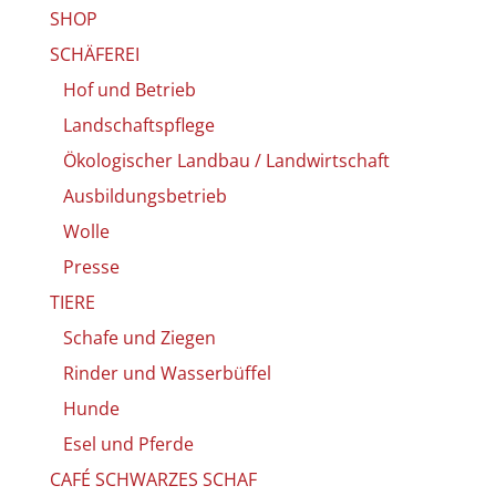
SHOP
SCHÄFEREI
Hof und Betrieb
Land­schafts­pfle­ge
Öko­lo­gi­scher Land­bau / Land­wirt­schaft
Aus­bil­dungs­be­trieb
Wol­le
Pres­se
TIERE
Scha­fe und Zie­gen
Rin­der und Was­ser­büf­fel
Hun­de
Esel und Pfer­de
CAFÉ SCHWARZES SCHAF