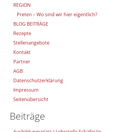
REGION
Pre­ten – Wo sind wir hier eigent­lich?
BLOG BEITRÄGE
Rezep­te
Stel­len­an­ge­bo­te
Kon­takt
Part­ner
AGB
Daten­schutz­er­klä­rung
Impres­sum
Sei­ten­über­sicht
Bei­trä­ge
Aus­bil­dungs­platz / Lehr­stel­le Schäfer/in