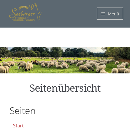
Menü
Sei­ten­über­sicht
Sei­ten
Start