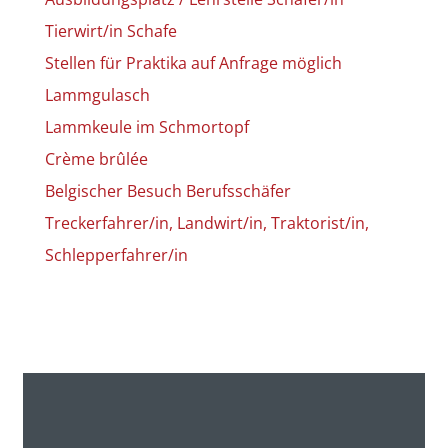
Tierwirt/in Scha­fe
Stel­len für Prak­ti­ka auf Anfra­ge mög­lich
Lamm­gu­lasch
Lamm­keu­le im Schmor­topf
Crè­me brûlée
Bel­gi­scher Besuch Berufs­schä­fer
Treckerfahrer/in, Landwirt/in, Traktorist/in,
Schlepperfahrer/in