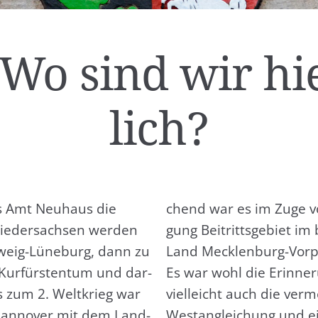
 Wo sind wir hi
lich?
das Amt Neu­haus die
chend war es im Zuge von
ie­der­sach­sen wer­den
gung Bei­tritts­ge­biet im
hweig-Lüne­burg, dann zu
Land Meck­len­burg-Vor­
Kur­fürs­ten­tum und dar­
Es war wohl die Erin­ne­
s zum 2. Welt­krieg war
viel­leicht auch die ver­me
 Han­no­ver mit dem Land­
West­an­glei­chung und e