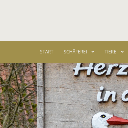
START
SCHÄ­FE­REI
TIE­RE