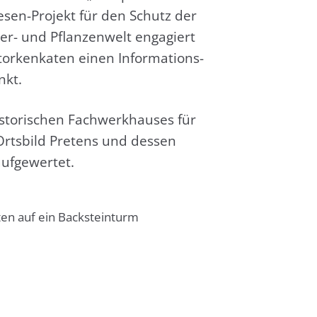
­sen-Pro­jekt für den Schutz der
er- und Pflan­zen­welt enga­giert
­ken­ka­ten einen Infor­ma­ti­ons-
nkt.
to­ri­schen Fach­werk­hau­ses für
Orts­bild Pre­tens und des­sen
f­ge­wer­tet.