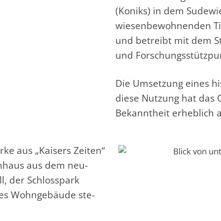
(Koniks) in dem Sude­wie
wie­sen­be­woh­nen­den Ti
und betreibt mit dem Stor
und For­schungs­stütz­pu
Die Umset­zung eines his­
die­se Nut­zung hat das 
Bekannt­heit erheb­lich au
­ke aus „Kai­sers Zei­ten“
en­haus aus dem neu­
ll, der Schloss­park
des Wohn­ge­bäu­de ste­