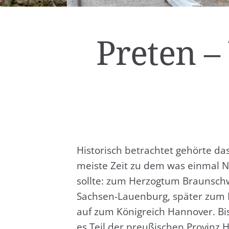
Pre­ten –
His­to­risch betrach­tet gehör­te 
meis­te Zeit zu dem was ein­mal N
soll­te: zum Her­zog­tum Braun­sc
Sach­sen-Lau­en­burg, spä­ter zum 
auf zum König­reich Han­no­ver. Bi
es Teil der preu­ßi­schen Pro­vinz