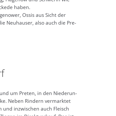
cke­de haben.
ge­nower, Ossis aus Sicht der
die Neu­hau­ser, also auch die Pre­
f
und um Pre­ten, in den Nie­de­run­
ke. Neben Rin­dern ver­mark­tet
h und inzwi­schen auch Fleisch