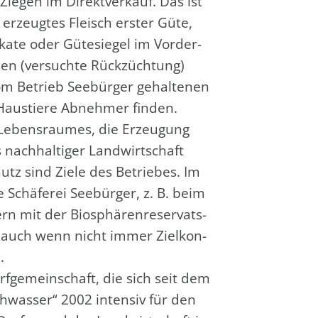
Zie­gen im Direkt­ver­kauf. Das ist
 erzeug­tes Fleisch ers­ter Güte,
­ka­te oder Güte­sie­gel im Vor­der­
en (ver­such­te Rück­züch­tung)
 Betrieb See­bür­ger gehal­te­nen
 Haus­tie­re Abneh­mer fin­den.
Lebens­rau­mes, die Erzeu­gung
 nach­hal­ti­ger Land­wirt­schaft
tz sind Zie­le des Betrie­bes. Im
 Schä­fe­rei See­bür­ger, z. B. beim
n mit der Bio­sphä­ren­re­ser­vat­s­
 auch wenn nicht immer Ziel­kon­
.
rf­ge­mein­schaft, die sich seit dem
ch­was­ser“ 2002 inten­siv für den