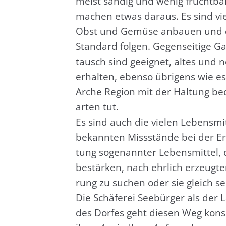
meist san­dig und wenig frucht­bar
machen etwas dar­aus. Es sind vie­
Obst und Gemü­se anbau­en und da
Stan­dard fol­gen. Gegen­sei­ti­ge G
tausch sind geeig­net, altes und n
erhal­ten, eben­so übri­gens wie es 
Arche Regi­on mit der Hal­tung bed
ar­ten tut.
Es sind auch die vie­len Lebens­mit
bekann­ten Miss­stän­de bei der E
tung soge­nann­ter Lebens­mit­tel,
bestär­ken, nach ehr­lich erzeug­
rung zu suchen oder sie gleich selb
Die Schä­fe­rei See­bür­ger als der L
des Dor­fes geht die­sen Weg kon­s