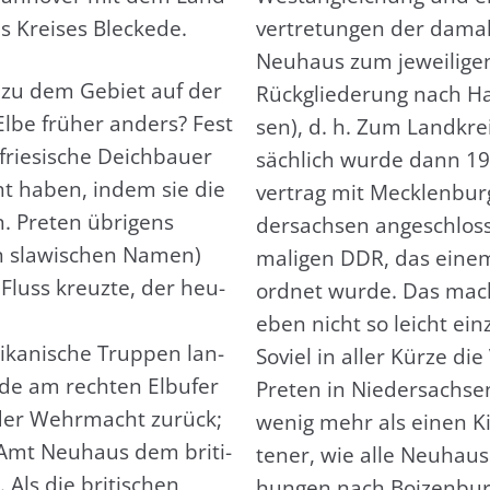
 Krei­ses Ble­cke­de.
ver­tre­tun­gen der dam
Neu­haus zum jewei­li­gen
r zu dem Gebiet auf der
Rück­glie­de­rung nach Ha
 Elbe frü­her anders? Fest
sen), d. h. Zum Land­kre
frie­si­sche Deich­bau­er
säch­lich wur­de dann 1
ht haben, indem sie die
ver­trag mit Meck­len­b
n. Pre­ten übri­gens
der­sach­sen ange­schlos­
n sla­wi­schen Namen)
ma­li­gen DDR, das einem
 Fluss kreuz­te, der heu­
ord­net wur­de. Das macht
eben nicht so leicht ein­
­ka­ni­sche Trup­pen lan­
Soviel in aller Kür­ze die
­de am rech­ten Elb­ufer
Pre­ten in Nie­der­sach
 der Wehr­macht zurück;
wenig mehr als einen Kilo
 Amt Neu­haus dem bri­ti­
te­ner, wie alle Neu­hau­
 Als die bri­ti­schen
hun­gen nach Boi­zen­bu