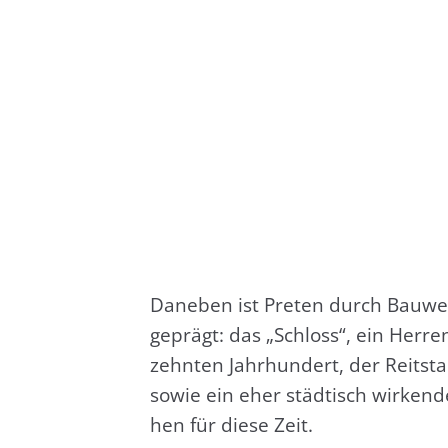
Dane­ben ist Pre­ten durch Bau­wer
geprägt: das „Schloss“, ein Her­r
zehn­ten Jahr­hun­dert, der Reit­sta
sowie ein eher städ­tisch wir­ken­
hen für die­se Zeit.