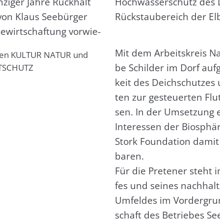
i­ger Jah­re Rück­halt
Hoch­was­ser­schutz des 
von Klaus See­bür­ger
Rück­stau­be­reich der El
ewirt­schaf­tung vor­wie­
Mit dem Arbeits­kreis Na
be Schil­der im Dorf auf­g
keit des Deich­schut­zes 
ten zur gesteu­er­ten Flu­
sen. In der Umset­zung e
Inter­es­sen der Bio­sphä­
Stork Foun­da­ti­on damit
ba­ren.
Für die Pre­te­ner steht 
fes und sei­nes nach­hal­t
Umfel­des im Vor­der­gru
schaft des Betrie­bes See