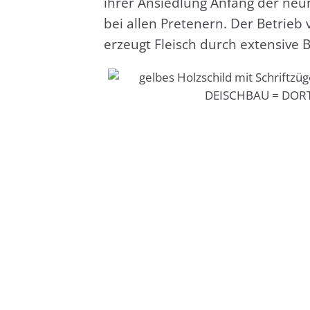
ihrer Ansied­lung Anfang der neun­z
bei allen Pre­ten­ern. Der Betrieb 
erzeugt Fleisch durch exten­si­ve B