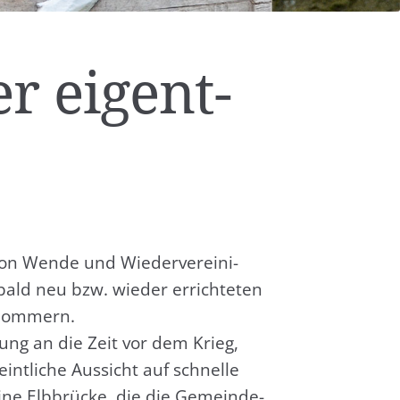
er eigent­
 Wen­de und Wie­der­ver­ei­ni­
 bald neu bzw. wie­der errich­te­ten
pom­mern.
rung an die Zeit vor dem Krieg,
int­li­che Aus­sicht auf schnel­le
ine Elb­brü­cke, die die Gemein­de­