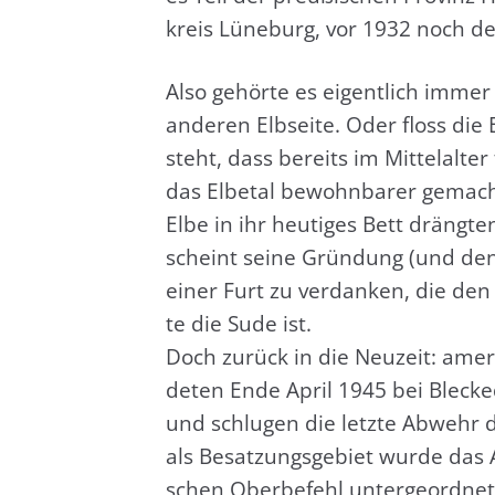
kreis Lüne­burg, vor 1932 noch des
Also gehör­te es eigent­lich imme
ande­ren Elb­sei­te. Oder floss die
steht, dass bereits im Mit­tel­al­ter 
das Elbe­tal bewohn­ba­rer gemac
Elbe in ihr heu­ti­ges Bett dräng­te
scheint sei­ne Grün­dung (und de
einer Furt zu ver­dan­ken, die den
te die Sude ist.
Doch zurück in die Neu­zeit: ame­ri
de­ten Ende April 1945 bei Ble­cke
und schlu­gen die letz­te Abwehr
als Besat­zungs­ge­biet wur­de das
schen Ober­be­fehl unter­ge­ord­net.