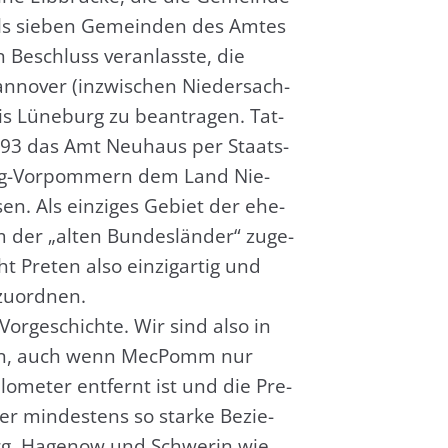
als sie­ben Gemein­den des Amtes
 Beschluss ver­an­lass­te, die
n­no­ver (inzwi­schen Nie­der­sach­
is Lüne­burg zu bean­tra­gen. Tat­
993 das Amt Neu­haus per Staats­
urg-Vor­pom­mern dem Land Nie­
sen. Als ein­zi­ges Gebiet der ehe­
 der „alten Bun­des­län­der“ zuge­
 Pre­ten also ein­zig­ar­tig und
zu­ord­nen.
 Vor­ge­schich­te. Wir sind also in
­sen, auch wenn Mec­Pomm nur
­me­ter ent­fernt ist und die Pre­
ser min­des­tens so star­ke Bezie­
rg, Hage­now und Schwe­rin wie