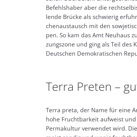
Befehls­ha­ber aber die rechts­elb
len­de Brü­cke als schwie­rig erfu
chen­aus­tausch mit den sowje­ti­s
pen. So kam das Amt Neu­haus zur
zungs­zo­ne und ging als Teil des 
Deut­schen Demo­kra­ti­schen Repu
Ter­ra Pre­ten – g
Ter­ra pre­ta, der Name für eine Ar
hohe Frucht­bar­keit auf­weist un
Per­ma­kul­tur ver­wen­det wird. Di