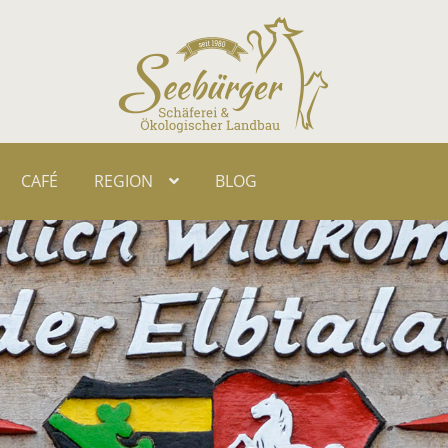
CAFÉ
REGI­ON
BLOG