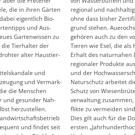
 aber die Pre­te­ner
von Was­ser­büf­feln und 
le, die in ihren Gär­ten
regio­nal und nach­hal­tig
bei eigent­lich Bio-
ohne dass bis­her Zer­ti­fi
ar­ten­tipps und Aus­
grund ste­hen. Auer­och­s
eu­es Gar­ten­wis­sen zu
gehö­ren auch zu den vom
die Tier­hal­ter der
Tie­ren wie Esel, die als
roh­ter alter Haus­tier­
Erhalt des natur­na­hen 
regio­na­ler Pro­duk­te aus
­tel­skan­da­le und
und der Hoch­was­ser­schu
rzeu­gung und Ver­mark­
Natur­schutz arbei­tet die
 die die Men­schen
Schutz von Wie­sen­brü­ter
ter und gesun­der Nah­
ver­wal­tung zusam­men,
st her­zu­stel­len.
flik­te zu ver­mei­den sind
and­wirt­schafts­be­trieb
Dies gilt auch für die Do
e­quent und fin­det seit
ers­ten „Jahr­hun­dert­ho