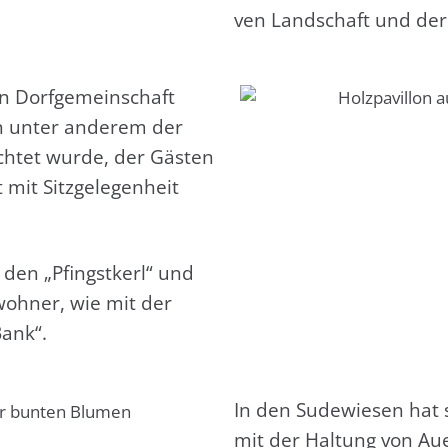
ven Land­schaft und der E
n Dorf­ge­mein­schaft
den unter ande­rem der
ich­tet wur­de, der Gäs­ten
it Sitz­ge­le­gen­heit
e den „Pfingst­kerl“ und
woh­ner, wie mit der
Bank“.
In den Sude­wie­sen hat s
mit der Hal­tung von Aue