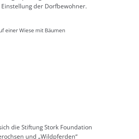
in­stel­lung der Dorf­be­woh­ner.
ich die Stif­tung Stork Foun­da­ti­on
r­och­sen und „Wild­pfer­den“