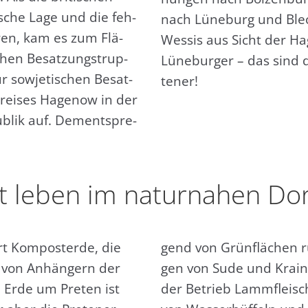
i­sche Lage und die feh­
nach Lüne­burg und Ble­
h­ren, kam es zum Flä­
Wes­sis aus Sicht der Ha
chen Besat­zungs­trup­
Lüne­bur­ger – das sind 
 sowje­ti­schen Besat­
te­ner!
Krei­ses Hage­now in der
­blik auf. Dem­entspre­
ut leben im natur­na­hen Dor
t Kom­post­er­de, die
gend von Grün­flä­chen r
d von Anhän­gern der
gen von Sude und Krain­
e Erde um Pre­ten ist
der Betrieb Lamm­fleisc