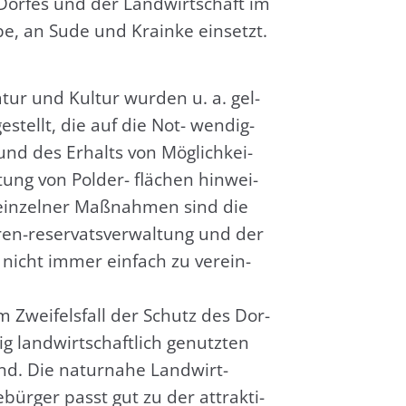
Dor­fes und der Land­wirt­schaft im
be, an Sude und Krain­ke ein­setzt.
tur und Kul­tur wur­den u. a. gel­
e­stellt, die auf die Not- wen­dig­
und des Erhalts von Mög­lich­kei­
tung von Pol­der- flä­chen hin­wei­
in­zel­ner Maß­nah­men sind die
ren-reser­vat­s­ver­wal­tung und der
 nicht immer ein­fach zu ver­ein­
im Zwei­fels­fall der Schutz des Dor­
ig land­wirt­schaft­lich genutz­ten
nd. Die natur­na­he Land­wirt­
­bür­ger passt gut zu der attrak­ti­