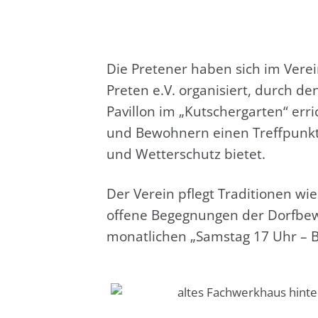
Die Pre­te­ner haben sich im Ver­ei
Pre­ten e.V. orga­ni­siert, durch 
Pavil­lon im „Kut­scher­gar­ten“ err
und Bewoh­nern einen Treff­punkt m
und Wet­ter­schutz bie­tet.
Der Ver­ein pflegt Tra­di­tio­nen wi
offe­ne Begeg­nun­gen der Dorf­be­
monat­li­chen „Sams­tag 17 Uhr – 