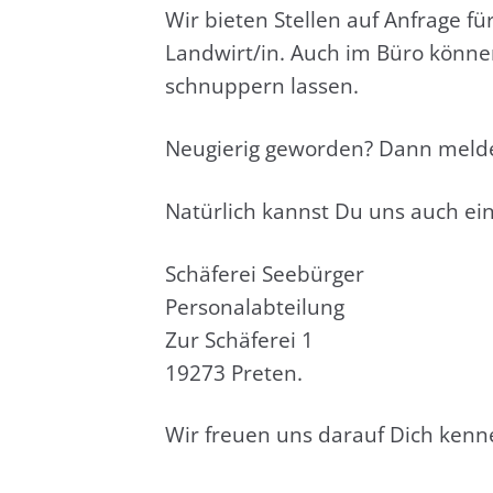
Wir bie­ten Stel­len auf Anfra­ge f
Landwirt/in. Auch im Büro kön­nen w
schnup­pern las­sen.
Neu­gie­rig gewor­den? Dann mel­d
Natür­lich kannst Du uns auch ein
Schä­fe­rei See­bür­ger
Per­so­nal­ab­tei­lung
Zur Schä­fe­rei 1
19273 Pre­ten.
Wir freu­en uns dar­auf Dich ken­n