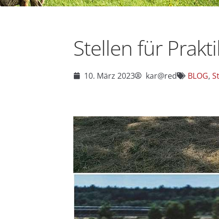
Stel­len für Prak­t
10. März 2023
kar@red
BLOG
,
S