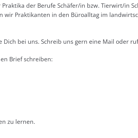
ür Prak­ti­ka der Beru­fe Schäfer/in bzw. Tierwirt/in 
ir Prak­ti­kan­ten in den Büro­all­tag im land­wirt­s
e Dich bei uns. Schreib uns gern eine Mail oder ruf
en Brief schrei­ben:
en zu ler­nen.