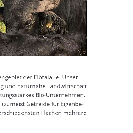
en­ge­biet der Elb­tal­aue. Unser
­tung und natur­na­he Land­wirt­schaft
­tungs­star­kes Bio-Unter­neh­men.
u (zumeist Getrei­de für Eigen­be­
ver­schie­dens­ten Flä­chen meh­re­re