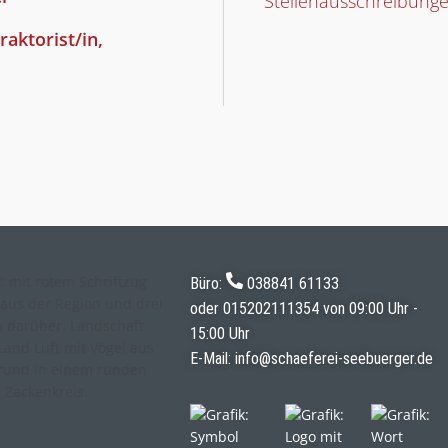
Stellenausschreibung
raktorist/in,
Büro:
038841 61133
oder
015202111354
von 09:00 Uhr -
15:00 Uhr
E-Mail:
info@schaeferei-seebuerger.de