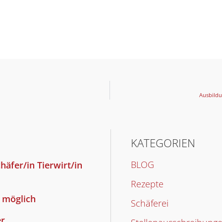
Aus­bil­du
KATE­GO­RIEN
BLOG
Schäfer/in Tierwirt/in
Rezepte
e mög­lich
Schäferei
er