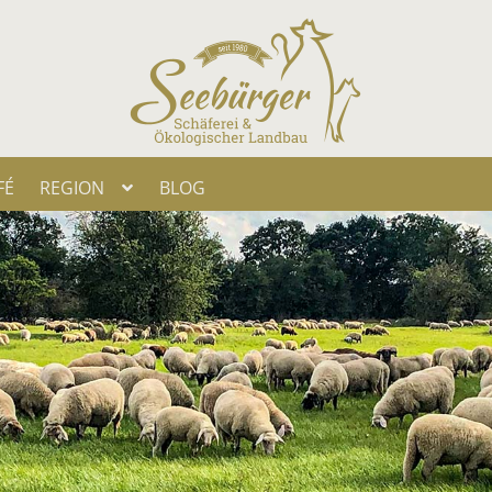
FÉ
REGI­ON
BLOG