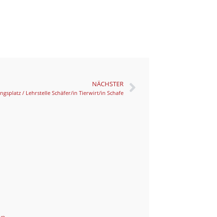
NÄCHSTER
ngs­platz / Lehr­stel­le Schäfer/in Tierwirt/in Scha­fe