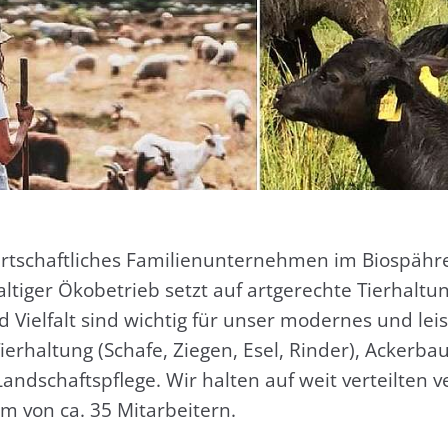
rt­schaft­li­ches Fami­li­en­un­ter­neh­men im Biospäh­r
hal­ti­ger Öko­be­trieb setzt auf art­ge­rech­te Tier­hal
 Viel­falt sind wich­tig für unser moder­nes und leis
r­hal­tung (Scha­fe, Zie­gen, Esel, Rin­der), Acker­ba
 Land­schafts­pfle­ge. Wir hal­ten auf weit ver­teil­ten 
 von ca. 35 Mit­ar­bei­tern.