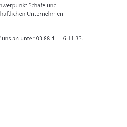
Schwer­punkt Scha­fe und
chaft­li­chen Unter­neh­men
 uns an unter 03 88 41 – 6 11 33.