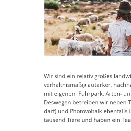
Wir sind ein rela­tiv gro­ßes land­wi
ver­hält­nis­mä­ßig aut­ar­ker, nach­
mit eige­nem Fuhr­park. Arten- und
Des­we­gen betrei­ben wir neben Tie
darf) und Pho­to­vol­ta­ik eben­falls
tau­send Tie­re und haben ein Team