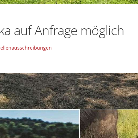
i­ka auf Anfra­ge mög­lich
tellenausschreibungen