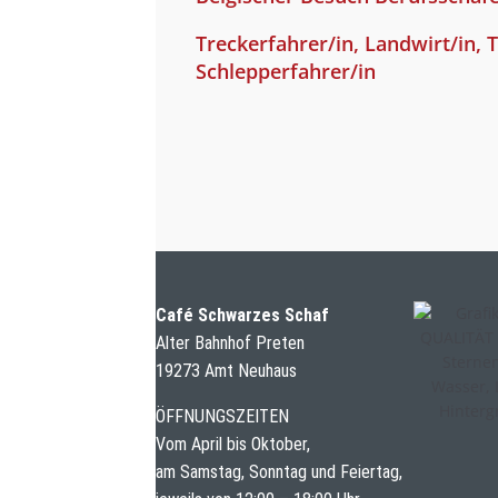
Treckerfahrer/in, Landwirt/in, T
Schlepperfahrer/in
Café Schwarzes Schaf
Alter Bahnhof Preten
19273 Amt Neuhaus
ÖFFNUNGSZEITEN
Vom April bis Oktober,
am Samstag, Sonntag und Feiertag,