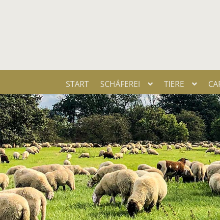
START
SCHÄ­FE­REI
TIE­RE
CA