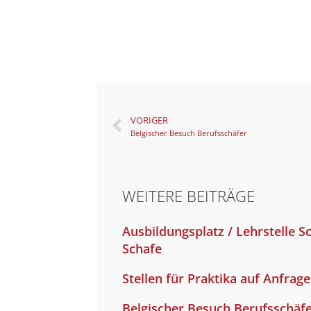
VORIGER
Bel­gi­scher Besuch Berufs­schä­fer
WEITERE BEITRÄGE
Aus­bil­dungs­platz / Lehr­stel­le 
Scha­fe
Stel­len für Prak­ti­ka auf Anfra­g
Bel­gi­scher Besuch Berufs­schä­f