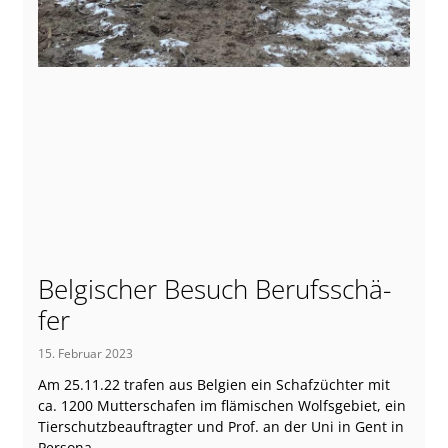
Bel­gi­scher Besuch Berufs­schä­
fer
15. Februar 2023
Am 25.11.22 tra­fen aus Bel­gi­en ein Schaf­züch­ter mit
ca. 1200 Mut­ter­scha­fen im flä­mi­schen Wolfs­ge­biet, ein
Tier­schutz­be­auf­trag­ter und Prof. an der Uni in Gent in
Per­so­na